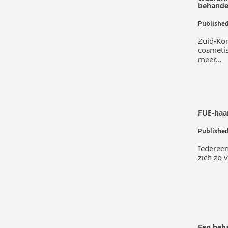
behande
Zuid-Kor
cosmeti
meer...
FUE-haar
Iedereen
zich zo 
Een beh