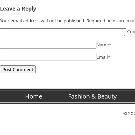
Leave a Reply
Your email address will not be published.
Required fields are ma
Co
Name
*
Email
*
Home
Fashion & Beauty
Pictures
Vrije Tijd Tips
© 20