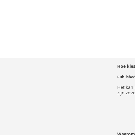
Hoe kies
Het kan 
zijn zov
Waarom 