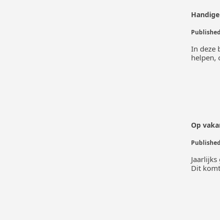
Handige 
In deze 
helpen,
Op vakan
Jaarlijk
Dit kom