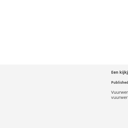
Een kijk
Vuurwer
vuurwer