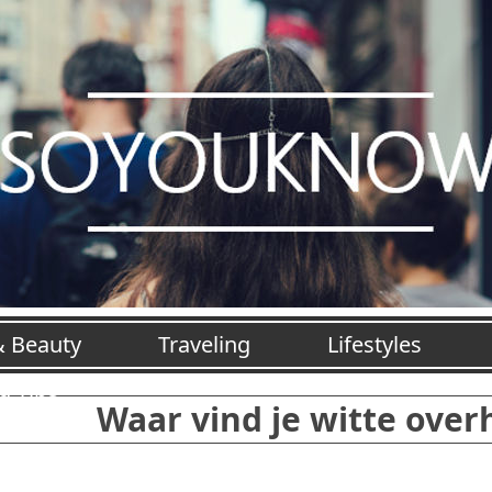
& Beauty
Traveling
Lifestyles
jd Tips
Waar vind je witte ove