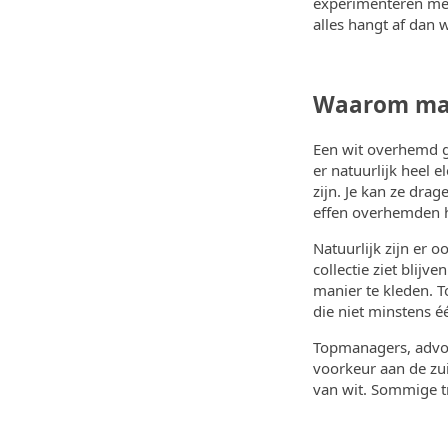
experimenteren met
alles hangt af dan 
Waarom man
Een wit overhemd ge
er natuurlijk heel 
zijn. Je kan ze drag
effen overhemden h
Natuurlijk zijn er 
collectie ziet blijv
manier te kleden. T
die niet minstens é
Topmanagers, advoca
voorkeur aan de zui
van
wit
. Sommige t