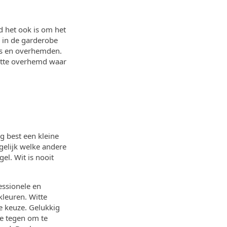
 het ook is om het
l in de garderobe
rts en overhemden.
 witte overhemd waar
 best een kleine
elijk welke andere
el. Wit is nooit
essionele en
kleuren. Witte
e keuze. Gelukkig
je tegen om te