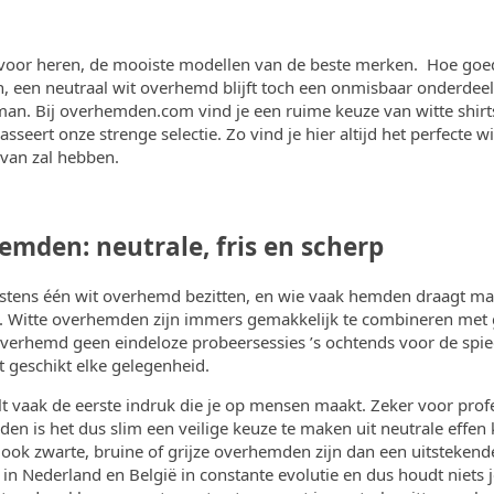
oor heren, de mooiste modellen van de beste merken. Hoe goed
n, een neutraal wit overhemd blijft toch een onmisbaar onderdee
man. Bij
overhemden.com
vind je een ruime keuze van witte shi
asseert onze strenge selectie. Zo vind je hier altijd het perfecte
 van zal hebben.
emden: neutrale, fris en scherp
tens één wit overhemd bezitten, en wie vaak hemden draagt mag
.
Witte overhemden
zijn immers gemakkelijk te combineren met g
overhemd geen eindeloze probeersessies ’s ochtends voor de spieg
ct geschikt elke gelegenheid.
t vaak de eerste indruk die je op mensen maakt. Zeker voor prof
den is het dus slim een veilige keuze te maken uit neutrale effen 
ok zwarte, bruine of grijze overhemden zijn dan een uitstekend
in Nederland en België in constante evolutie en dus houdt niets 