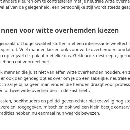
 andere kleuren om te contrasteren met je neutrale witte overh
wel af van de gelegenheid, een persoonlijke stijl wordt steeds gea
nen voor witte overhemden kiezen
maakt uit hoge kwaliteit stoffen met een interessante weeftechn
elegant uit. Veel mannen kiezen ook voor witte overhemden omdat 
en op vrijwel elk pak of met elke das. Gekleurde, gestreepte, gerui
ebben dat voordeel niet.
ook mannen die juist niet van effen witte overhemden houden, en z
en er ook dan genoeg opties over om je op een zakelijke, neutrale en
och zal je bijna geen man vinden die hemden draagt voor profess
én of twee witte overhemden in de kast heeft.
ten, boekhouders en politici geven echter niet toevallig nog st
vere en, toegegeven, misschien ook wel een klein beetje conserva
radities hebben nu eenmaal hun waarde bewezen.