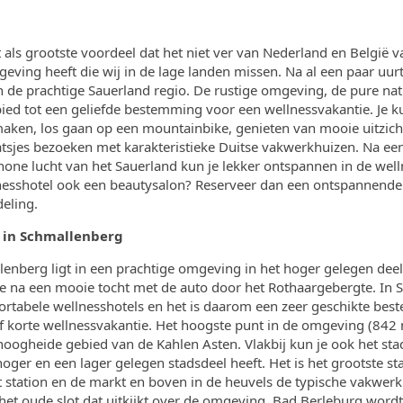
 als grootste voordeel dat het niet ver van Nederland en België v
eving heeft die wij in de lage landen missen. Na al een paar uurtj
 de prachtige Sauerland regio. De rustige omgeving, de pure nat
ied tot een geliefde bestemming voor een wellnessvakantie. Je k
ken, los gaan op een mountainbike, genieten van mooie uitzich
atsjes bezoeken met karakteristieke Duitse vakwerkhuizen. Na ee
schone lucht van het Sauerland kun je lekker ontspannen in de wel
llnesshotel ook een beautysalon? Reserveer dan een ontspannend
eling.
 in Schmallenberg
lenberg ligt in een prachtige omgeving in het hoger gelegen deel
 je na een mooie tocht met de auto door het Rothaargebergte. In
fortabele wellnesshotels en het is daarom een zeer geschikte be
 korte wellnessvakantie. Het hoogste punt in de omgeving (842
oogheide gebied van de Kahlen Asten. Vlakbij kun je ook het sta
oger en een lager gelegen stadsdeel heeft. Het is het grootste sta
t station en de markt en boven in de heuvels de typische vakwer
 het oude slot dat uitkijkt over de omgeving. Bad Berleburg wo