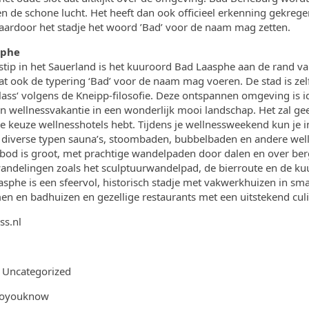
en de schone lucht. Het heeft dan ook officieel erkenning gekrege
ardoor het stadje het woord ’Bad’ voor de naam mag zetten.
sphe
tip in het Sauerland is het kuuroord Bad Laasphe aan de rand va
t ook de typering ‘Bad’ voor de naam mag voeren. De stad is zelfs
ss‘ volgens de Kneipp-filosofie. Deze ontspannen omgeving is id
n wellnessvakantie in een wonderlijk mooi landschap. Het zal gee
me keuze wellnesshotels hebt. Tijdens je wellnessweekend kun je i
diverse typen sauna’s, stoombaden, bubbelbaden en andere wellne
od is groot, met prachtige wandelpaden door dalen en over berg
andelingen zoals het sculptuurwandelpad, de bierroute en de ku
asphe is een sfeervol, historisch stadje met vakwerkhuizen in small
en en badhuizen en gezellige restaurants met een uitstekend cul
ss.nl
:
Uncategorized
soyouknow