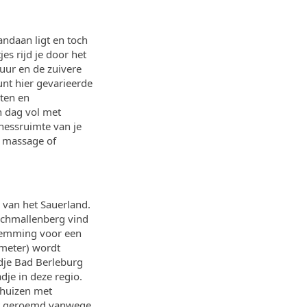
andaan ligt en toch
es rijd je door het
uur en de zuivere
unt hier gevarieerde
ten en
n dag vol met
lnessruimte van je
e massage of
 van het Sauerland.
 Schmallenberg vind
stemming voor een
 meter) wordt
dje Bad Berleburg
dje in deze regio.
khuizen met
rdt geroemd vanwege