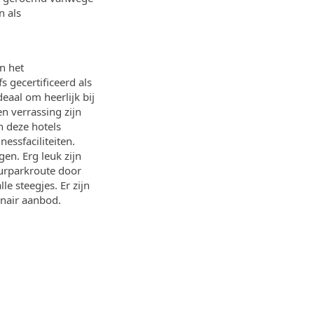
n als
n het
 gecertificeerd als
eaal om heerlijk bij
n verrassing zijn
n deze hotels
ssfaciliteiten.
en. Erg leuk zijn
urparkroute door
e steegjes. Er zijn
inair aanbod.