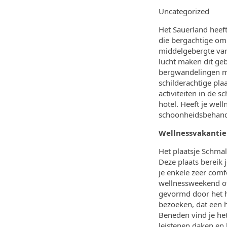
Uncategorized
Het Sauerland heeft
die bergachtige omg
middelgebergte van
lucht maken dit geb
bergwandelingen ma
schilderachtige pla
activiteiten in de 
hotel. Heeft je we
schoonheidsbehand
Wellnessvakantie
Het plaatsje Schmal
Deze plaats bereik
je enkele zeer com
wellnessweekend of
gevormd door het h
bezoeken, dat een h
Beneden vind je he
leistenen daken en