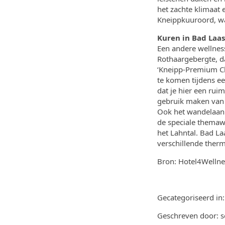
het zachte klimaat 
Kneippkuuroord, wa
Kuren in Bad Laa
Een andere wellness
Rothaargebergte, da
‘Kneipp-Premium Cla
te komen tijdens ee
dat je hier een rui
gebruik maken van 
Ook het wandelaanb
de speciale themaw
het Lahntal. Bad La
verschillende therm
Bron:
Hotel4Wellne
Gecategoriseerd in
Geschreven door: 