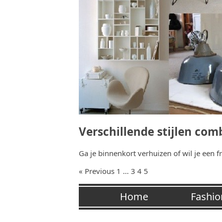
Verschillende stijlen c
Ga je binnenkort verhuizen of wil je een
« Previous
1
…
3
4
5
Home
Fashio
Pictures
Vrije