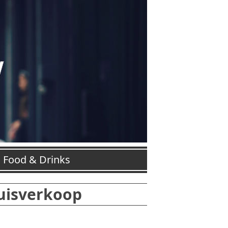
Food & Drinks
uisverkoop